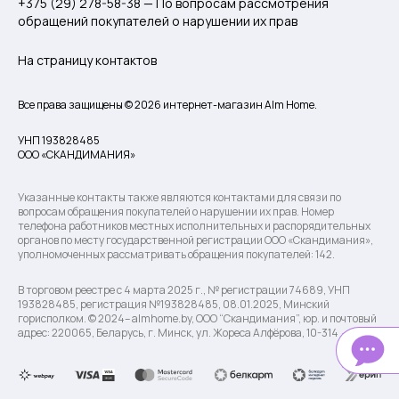
+375 (29) 278-58-38 — По вопросам рассмотрения
обращений покупателей о нарушении их прав
На страницу контактов
Все права защищены © 2026 интернет-магазин Alm Home.
УНП 193828485
ООО «СКАНДИМАНИЯ»
Указанные контакты также являются контактами для связи по
вопросам обращения покупателей о нарушении их прав. Номер
телефона работников местных исполнительных и распорядительных
органов по месту государственной регистрации ООО «Скандимания»,
уполномоченных рассматривать обращения покупателей: 142.
В торговом реестре с 4 марта 2025 г., № регистрации 74689, УНП
193828485, регистрация №193828485, 08.01.2025, Минский
горисполком. © 2024– almhome.by, ООО “Скандимания”, юр. и почтовый
адрес: 220065, Беларусь, г. Минск, ул. Жореса Алфёрова, 10-314