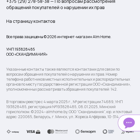
+375 (29) 278-58-38 — По вопросам рассмотрения
обращений покупателей о нарушении их прав
На страницу контактов
Все права защищены © 2026 интернет-магазин Alm Home.
УНП 193828485
ООО «СКАНДИМАНИЯ»
Указанные контакты также являются контактами для связи по
вопросам обращения покупателей о нарушении их прав. Номер
телефона работников местных исполнительных и распорядительных
органов по месту государственной регистрации ООО «Скандимания»,
уполномоченных рассматривать обращения покупателей: 142.
В торговом реестре с 4 марта 2025 г., № регистрации 74689, УНП
193828485, регистрация №193828485, 08.01.2025, Минский
горисполком. © 2024– almhome.by, ООО “Скандимания”, юр. и почтовый
адрес: 220065, Беларусь, г. Минск, ул. Жореса Алфёрова, 10-314