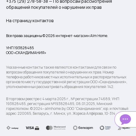
+375 (29) 278-58-38 — По вопросам рассмотрения
обращений покупателей о нарушении их прав
На страницу контактов
Все права защищены © 2026 интернет-магазин Alm Home.
УНП 193828485
ООО «СКАНДИМАНИЯ»
Указанные контакты также являются контактами для связи по
вопросам обращения покупателей о нарушении их прав. Номер
телефона работников местных исполнительных и распорядительных
органов по месту государственной регистрации ООО «Скандимания»,
уполномоченных рассматривать обращения покупателей: 142.
В торговом реестре с 4 марта 2025 г., № регистрации 74689, УНП
193828485, регистрация №193828485, 08.01.2025, Минский
горисполком. © 2024– almhome.by, ООО “Скандимания”, юр. и почтовый
адрес: 220065, Беларусь, г. Минск, ул. Жореса Алфёрова, 10-314