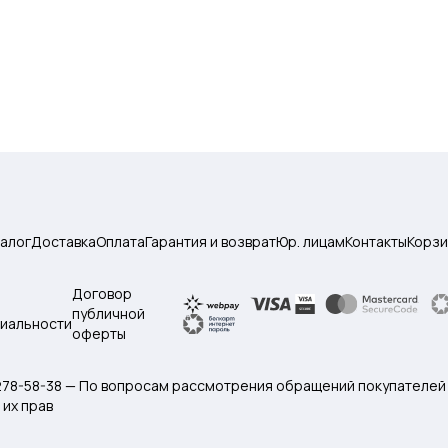
талог
Доставка
Оплата
Гарантия и возврат
Юр. лицам
Контакты
Корзи
Договор
публичной
иальности
оферты
 278-58-38 — По вопросам рассмотрения обращений покупателей
их прав