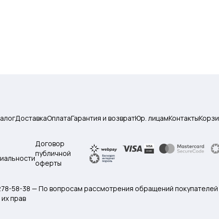
талог
Доставка
Оплата
Гарантия и возврат
Юр. лицам
Контакты
Корзи
Договор
публичной
иальности
оферты
 278-58-38 — По вопросам рассмотрения обращений покупателей
их прав