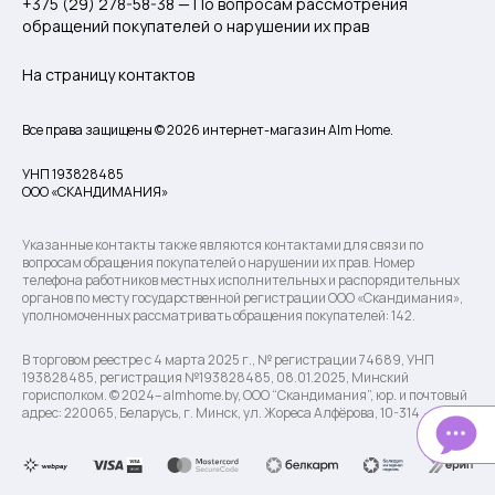
+375 (29) 278-58-38 — По вопросам рассмотрения
обращений покупателей о нарушении их прав
На страницу контактов
Все права защищены © 2026 интернет-магазин Alm Home.
УНП 193828485
ООО «СКАНДИМАНИЯ»
Указанные контакты также являются контактами для связи по
вопросам обращения покупателей о нарушении их прав. Номер
телефона работников местных исполнительных и распорядительных
органов по месту государственной регистрации ООО «Скандимания»,
уполномоченных рассматривать обращения покупателей: 142.
В торговом реестре с 4 марта 2025 г., № регистрации 74689, УНП
193828485, регистрация №193828485, 08.01.2025, Минский
горисполком. © 2024– almhome.by, ООО “Скандимания”, юр. и почтовый
адрес: 220065, Беларусь, г. Минск, ул. Жореса Алфёрова, 10-314