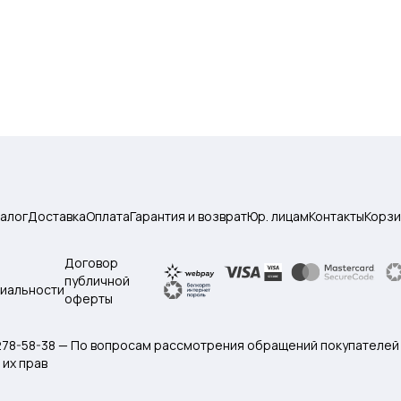
талог
Доставка
Оплата
Гарантия и возврат
Юр. лицам
Контакты
Корзи
Договор
публичной
иальности
оферты
 278-58-38 — По вопросам рассмотрения обращений покупателей
их прав