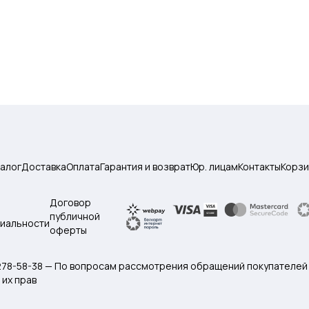
талог
Доставка
Оплата
Гарантия и возврат
Юр. лицам
Контакты
Корзи
Договор
публичной
иальности
оферты
 278-58-38 — По вопросам рассмотрения обращений покупателей
их прав