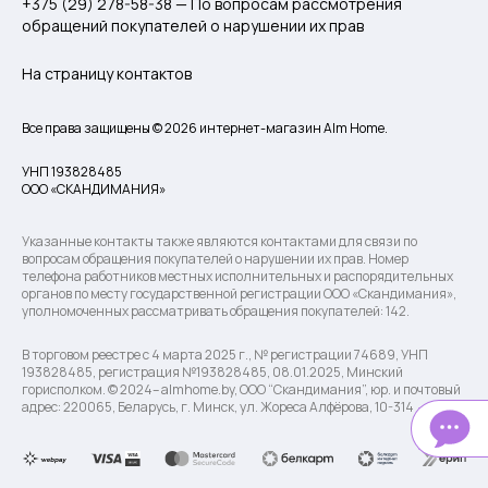
+375 (29) 278-58-38 — По вопросам рассмотрения
обращений покупателей о нарушении их прав
На страницу контактов
Все права защищены © 2026 интернет-магазин Alm Home.
УНП 193828485
ООО «СКАНДИМАНИЯ»
Указанные контакты также являются контактами для связи по
вопросам обращения покупателей о нарушении их прав. Номер
телефона работников местных исполнительных и распорядительных
органов по месту государственной регистрации ООО «Скандимания»,
уполномоченных рассматривать обращения покупателей: 142.
В торговом реестре с 4 марта 2025 г., № регистрации 74689, УНП
193828485, регистрация №193828485, 08.01.2025, Минский
горисполком. © 2024– almhome.by, ООО “Скандимания”, юр. и почтовый
адрес: 220065, Беларусь, г. Минск, ул. Жореса Алфёрова, 10-314