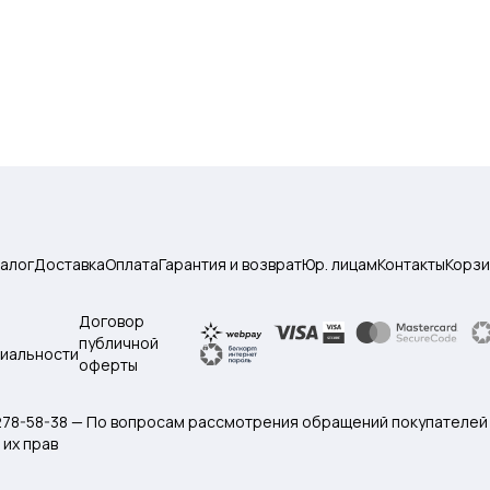
талог
Доставка
Оплата
Гарантия и возврат
Юр. лицам
Контакты
Корзи
Договор
публичной
иальности
оферты
 278-58-38 — По вопросам рассмотрения обращений покупателей
их прав