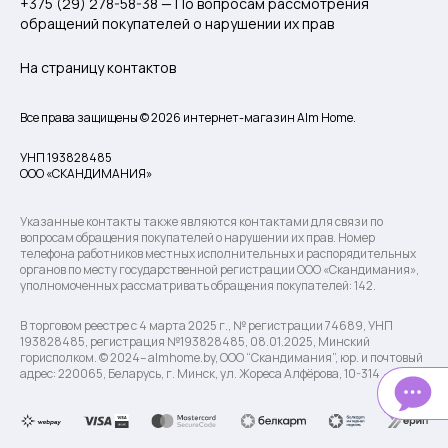
+375 (29) 278-58-38 — По вопросам рассмотрения
обращений покупателей о нарушении их прав
На страницу контактов
Все права защищены © 2026 интернет-магазин Alm Home.
УНП 193828485
ООО «СКАНДИМАНИЯ»
Указанные контакты также являются контактами для связи по
вопросам обращения покупателей о нарушении их прав. Номер
телефона работников местных исполнительных и распорядительных
органов по месту государственной регистрации ООО «Скандимания»,
уполномоченных рассматривать обращения покупателей: 142.
В торговом реестре с 4 марта 2025 г., № регистрации 74689, УНП
193828485, регистрация №193828485, 08.01.2025, Минский
горисполком. © 2024– almhome.by, ООО “Скандимания”, юр. и почтовый
адрес: 220065, Беларусь, г. Минск, ул. Жореса Алфёрова, 10-314