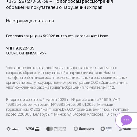
+375 (29) 278-58-38 — По вопросам рассмотрения
обращений покупателей о нарушении их прав
На страницу контактов
Все права защищены © 2026 интернет-магазин Alm Home.
УНП 193828485
ООО «СКАНДИМАНИЯ»
Указанные контакты также являются контактами для связи по
вопросам обращения покупателей о нарушении их прав. Номер
телефона работников местных исполнительных и распорядительных
органов по месту государственной регистрации ООО «Скандимания»,
уполномоченных рассматривать обращения покупателей: 142.
В торговом реестре с 4 марта 2025 г., № регистрации 74689, УНП
193828485, регистрация №193828485, 08.01.2025, Минский
горисполком. © 2024– almhome.by, ООО “Скандимания”, юр. и почтовый
адрес: 220065, Беларусь, г. Минск, ул. Жореса Алфёрова, 10-314