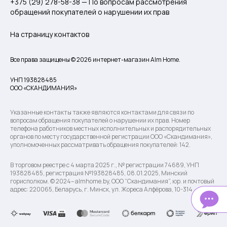
+375 (29) 278-58-38 — По вопросам рассмотрения
обращений покупателей о нарушении их прав
На страницу контактов
Все права защищены © 2026 интернет-магазин Alm Home.
УНП 193828485
ООО «СКАНДИМАНИЯ»
Указанные контакты также являются контактами для связи по
вопросам обращения покупателей о нарушении их прав. Номер
телефона работников местных исполнительных и распорядительных
органов по месту государственной регистрации ООО «Скандимания»,
уполномоченных рассматривать обращения покупателей: 142.
В торговом реестре с 4 марта 2025 г., № регистрации 74689, УНП
193828485, регистрация №193828485, 08.01.2025, Минский
горисполком. © 2024– almhome.by, ООО “Скандимания”, юр. и почтовый
адрес: 220065, Беларусь, г. Минск, ул. Жореса Алфёрова, 10-314