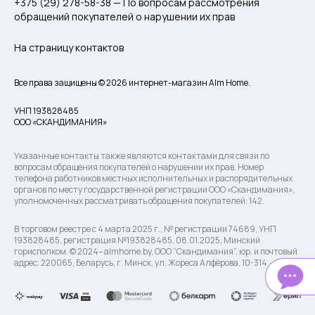
+375 (29) 278-58-38 — По вопросам рассмотрения
обращений покупателей о нарушении их прав
На страницу контактов
Все права защищены © 2026 интернет-магазин Alm Home.
УНП 193828485
ООО «СКАНДИМАНИЯ»
Указанные контакты также являются контактами для связи по
вопросам обращения покупателей о нарушении их прав. Номер
телефона работников местных исполнительных и распорядительных
органов по месту государственной регистрации ООО «Скандимания»,
уполномоченных рассматривать обращения покупателей: 142.
В торговом реестре с 4 марта 2025 г., № регистрации 74689, УНП
193828485, регистрация №193828485, 08.01.2025, Минский
горисполком. © 2024– almhome.by, ООО “Скандимания”, юр. и почтовый
адрес: 220065, Беларусь, г. Минск, ул. Жореса Алфёрова, 10-314