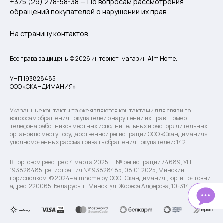
+375 (29) 278-58-38 — По вопросам рассмотрения
обращений покупателей о нарушении их прав
На страницу контактов
Все права защищены © 2026 интернет-магазин Alm Home.
УНП 193828485
ООО «СКАНДИМАНИЯ»
Указанные контакты также являются контактами для связи по
вопросам обращения покупателей о нарушении их прав. Номер
телефона работников местных исполнительных и распорядительных
органов по месту государственной регистрации ООО «Скандимания»,
уполномоченных рассматривать обращения покупателей: 142.
В торговом реестре с 4 марта 2025 г., № регистрации 74689, УНП
193828485, регистрация №193828485, 08.01.2025, Минский
горисполком. © 2024– almhome.by, ООО “Скандимания”, юр. и почтовый
адрес: 220065, Беларусь, г. Минск, ул. Жореса Алфёрова, 10-314