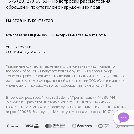
+375 (29) 278-58-38 — По вопросам рассмотрения
обращений покупателей о нарушении их прав
На страницу контактов
Все права защищены © 2026 интернет-магазин Alm Home.
УНП 193828485
ООО «СКАНДИМАНИЯ»
Указанные контакты также являются контактами для связи по
вопросам обращения покупателей о нарушении их прав. Номер
телефона работников местных исполнительных и распорядительных
органов по месту государственной регистрации ООО «Скандимания»,
уполномоченных рассматривать обращения покупателей: 142.
В торговом реестре с 4 марта 2025 г., № регистрации 74689, УНП
193828485, регистрация №193828485, 08.01.2025, Минский
горисполком. © 2024– almhome.by, ООО “Скандимания”, юр. и почтовый
адрес: 220065, Беларусь, г. Минск, ул. Жореса Алфёрова, 10-314