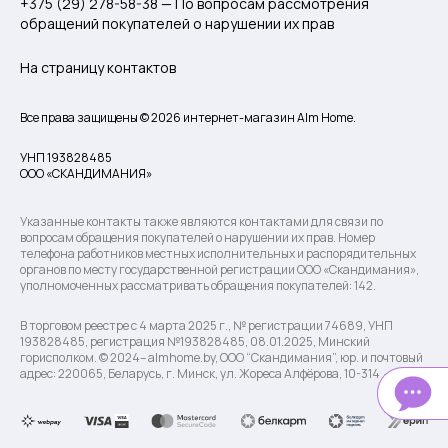
+375 (29) 278-58-38 — По вопросам рассмотрения
обращений покупателей о нарушении их прав
На страницу контактов
Все права защищены © 2026 интернет-магазин Alm Home.
УНП 193828485
ООО «СКАНДИМАНИЯ»
Указанные контакты также являются контактами для связи по
вопросам обращения покупателей о нарушении их прав. Номер
телефона работников местных исполнительных и распорядительных
органов по месту государственной регистрации ООО «Скандимания»,
уполномоченных рассматривать обращения покупателей: 142.
В торговом реестре с 4 марта 2025 г., № регистрации 74689, УНП
193828485, регистрация №193828485, 08.01.2025, Минский
горисполком. © 2024– almhome.by, ООО “Скандимания”, юр. и почтовый
адрес: 220065, Беларусь, г. Минск, ул. Жореса Алфёрова, 10-314