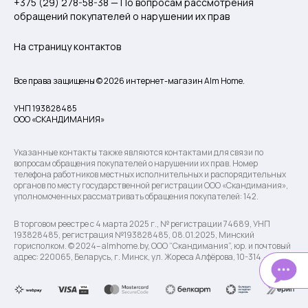
+375 (29) 278-58-38 — По вопросам рассмотрения
обращений покупателей о нарушении их прав
На страницу контактов
Все права защищены © 2026 интернет-магазин Alm Home.
УНП 193828485
ООО «СКАНДИМАНИЯ»
Указанные контакты также являются контактами для связи по
вопросам обращения покупателей о нарушении их прав. Номер
телефона работников местных исполнительных и распорядительных
органов по месту государственной регистрации ООО «Скандимания»,
уполномоченных рассматривать обращения покупателей: 142.
В торговом реестре с 4 марта 2025 г., № регистрации 74689, УНП
193828485, регистрация №193828485, 08.01.2025, Минский
горисполком. © 2024– almhome.by, ООО “Скандимания”, юр. и почтовый
адрес: 220065, Беларусь, г. Минск, ул. Жореса Алфёрова, 10-314