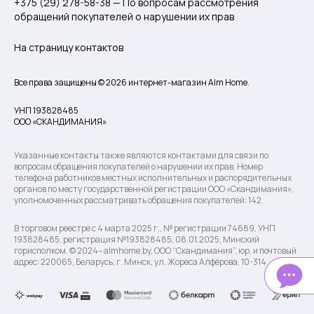
+375 (29) 278-58-38 — По вопросам рассмотрения
обращений покупателей о нарушении их прав
На страницу контактов
Все права защищены © 2026 интернет-магазин Alm Home.
УНП 193828485
ООО «СКАНДИМАНИЯ»
Указанные контакты также являются контактами для связи по
вопросам обращения покупателей о нарушении их прав. Номер
телефона работников местных исполнительных и распорядительных
органов по месту государственной регистрации ООО «Скандимания»,
уполномоченных рассматривать обращения покупателей: 142.
В торговом реестре с 4 марта 2025 г., № регистрации 74689, УНП
193828485, регистрация №193828485, 08.01.2025, Минский
горисполком. © 2024– almhome.by, ООО “Скандимания”, юр. и почтовый
адрес: 220065, Беларусь, г. Минск, ул. Жореса Алфёрова, 10-314