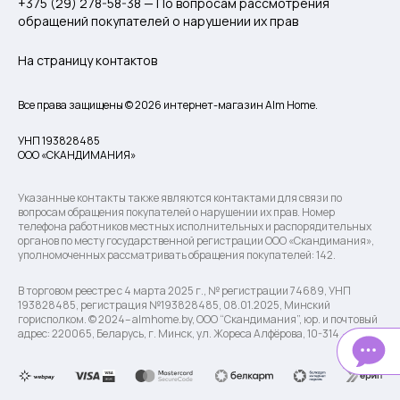
+375 (29) 278-58-38 — По вопросам рассмотрения
обращений покупателей о нарушении их прав
На страницу контактов
Все права защищены © 2026 интернет-магазин Alm Home.
УНП 193828485
ООО «СКАНДИМАНИЯ»
Указанные контакты также являются контактами для связи по
вопросам обращения покупателей о нарушении их прав. Номер
телефона работников местных исполнительных и распорядительных
органов по месту государственной регистрации ООО «Скандимания»,
уполномоченных рассматривать обращения покупателей: 142.
В торговом реестре с 4 марта 2025 г., № регистрации 74689, УНП
193828485, регистрация №193828485, 08.01.2025, Минский
горисполком. © 2024– almhome.by, ООО “Скандимания”, юр. и почтовый
адрес: 220065, Беларусь, г. Минск, ул. Жореса Алфёрова, 10-314