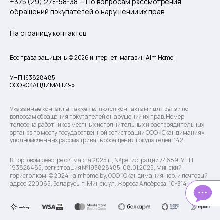
+375 (29) 278-58-38 — По вопросам рассмотрения
обращений покупателей о нарушении их прав
На страницу контактов
Все права защищены © 2026 интернет-магазин Alm Home.
УНП 193828485
ООО «СКАНДИМАНИЯ»
Указанные контакты также являются контактами для связи по
вопросам обращения покупателей о нарушении их прав. Номер
телефона работников местных исполнительных и распорядительных
органов по месту государственной регистрации ООО «Скандимания»,
уполномоченных рассматривать обращения покупателей: 142.
В торговом реестре с 4 марта 2025 г., № регистрации 74689, УНП
193828485, регистрация №193828485, 08.01.2025, Минский
горисполком. © 2024– almhome.by, ООО “Скандимания”, юр. и почтовый
адрес: 220065, Беларусь, г. Минск, ул. Жореса Алфёрова, 10-314