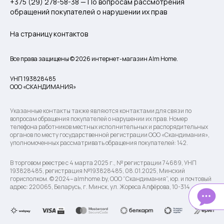
+375 (29) 278-58-38 — По вопросам рассмотрения
обращений покупателей о нарушении их прав
На страницу контактов
Все права защищены © 2026 интернет-магазин Alm Home.
УНП 193828485
ООО «СКАНДИМАНИЯ»
Указанные контакты также являются контактами для связи по
вопросам обращения покупателей о нарушении их прав. Номер
телефона работников местных исполнительных и распорядительных
органов по месту государственной регистрации ООО «Скандимания»,
уполномоченных рассматривать обращения покупателей: 142.
В торговом реестре с 4 марта 2025 г., № регистрации 74689, УНП
193828485, регистрация №193828485, 08.01.2025, Минский
горисполком. © 2024– almhome.by, ООО “Скандимания”, юр. и почтовый
адрес: 220065, Беларусь, г. Минск, ул. Жореса Алфёрова, 10-314