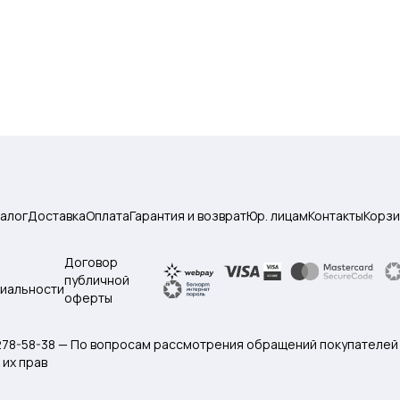
талог
Доставка
Оплата
Гарантия и возврат
Юр. лицам
Контакты
Корзи
Договор
публичной
иальности
оферты
 278-58-38 — По вопросам рассмотрения обращений покупателей
их прав