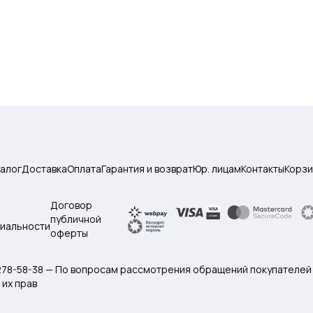
талог
Доставка
Оплата
Гарантия и возврат
Юр. лицам
Контакты
Корзи
Договор
публичной
иальности
оферты
 278-58-38 — По вопросам рассмотрения обращений покупателей
их прав