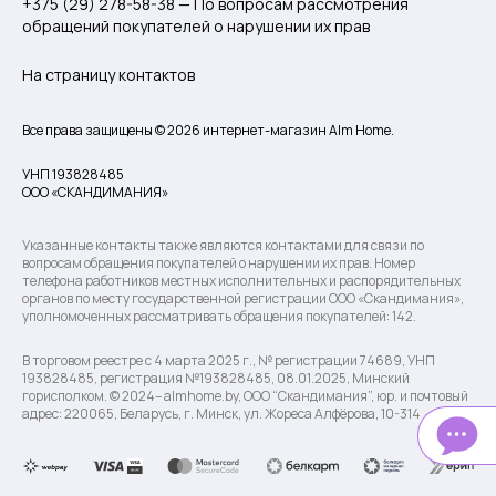
+375 (29) 278-58-38 — По вопросам рассмотрения
обращений покупателей о нарушении их прав
На страницу контактов
Все права защищены © 2026 интернет-магазин Alm Home.
УНП 193828485
ООО «СКАНДИМАНИЯ»
Указанные контакты также являются контактами для связи по
вопросам обращения покупателей о нарушении их прав. Номер
телефона работников местных исполнительных и распорядительных
органов по месту государственной регистрации ООО «Скандимания»,
уполномоченных рассматривать обращения покупателей: 142.
В торговом реестре с 4 марта 2025 г., № регистрации 74689, УНП
193828485, регистрация №193828485, 08.01.2025, Минский
горисполком. © 2024– almhome.by, ООО “Скандимания”, юр. и почтовый
адрес: 220065, Беларусь, г. Минск, ул. Жореса Алфёрова, 10-314