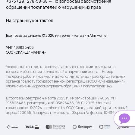
+375 (29) 278-58-38 — По вопросам рассмотрения
обращений покупателей о нарушении их прав
На страницу контактов
Все права защищены © 2026 интернет-магазин Alm Home.
УНП 193828485
ООО «СКАНДИМАНИЯ»
Указанные контакты также являются контактами для связи по
вопросам обращения покупателей о нарушении их прав. Номер
телефона работников местных исполнительных и распорядительных
органов по месту государственной регистрации ООО «Скандимания»,
уполномоченных рассматривать обращения покупателей: 142.
В торговом реестре с 4 марта 2025 г., № регистрации 74689, УНП
193828485, регистрация №193828485, 08.01.2025, Минский
горисполком. © 2024– almhome.by, ООО “Скандимания”, юр. и почтовый
адрес: 220065, Беларусь, г. Минск, ул. Жореса Алфёрова, 10-314