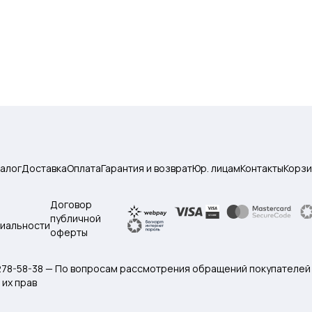
талог
Доставка
Оплата
Гарантия и возврат
Юр. лицам
Контакты
Корзи
Договор
публичной
иальности
оферты
 278-58-38 — По вопросам рассмотрения обращений покупателей
их прав