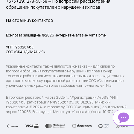
+375 (29) 278-58-38 — По вопросам рассмотрения
обращений покупателей о нарушении их прав
На страницу контактов
Все права защищены © 2026 интернет-магазин Alm Home.
УНП 193828485
ООО «СКАНДИМАНИЯ»
Указанные контакты также являются контактами для связи по
вопросам обращения покупателей о нарушении их прав. Номер
телефона работников местных исполнительных и распорядительных
органов по месту государственной регистрации ООО «Скандимания»,
уполномоченных рассматривать обращения покупателей: 142.
В торговом реестре с 4 марта 2025 г., № регистрации 74689, УНП
193828485, регистрация №193828485, 08.01.2025, Минский
горисполком. © 2024– almhome.by, ООО “Скандимания”, юр. и почтовый
адрес: 220065, Беларусь, г. Минск, ул. Жореса Алфёрова, 10-314