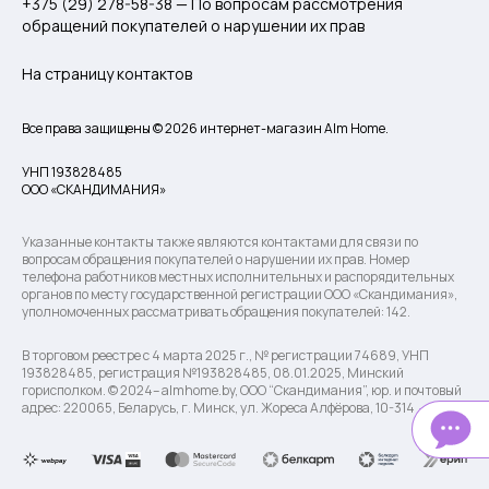
+375 (29) 278-58-38 — По вопросам рассмотрения
обращений покупателей о нарушении их прав
На страницу контактов
Все права защищены © 2026 интернет-магазин Alm Home.
УНП 193828485
ООО «СКАНДИМАНИЯ»
Указанные контакты также являются контактами для связи по
вопросам обращения покупателей о нарушении их прав. Номер
телефона работников местных исполнительных и распорядительных
органов по месту государственной регистрации ООО «Скандимания»,
уполномоченных рассматривать обращения покупателей: 142.
В торговом реестре с 4 марта 2025 г., № регистрации 74689, УНП
193828485, регистрация №193828485, 08.01.2025, Минский
горисполком. © 2024– almhome.by, ООО “Скандимания”, юр. и почтовый
адрес: 220065, Беларусь, г. Минск, ул. Жореса Алфёрова, 10-314