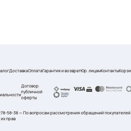
талог
Доставка
Оплата
Гарантия и возврат
Юр. лицам
Контакты
Корзи
Договор
публичной
иальности
оферты
 278-58-38 — По вопросам рассмотрения обращений покупателей
их прав