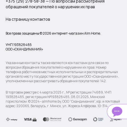
+375 (29) 278-58-38 — По вопросам рассмотрения
обращений покупателей о нарушении их прав
На страницу контактов
Все права защищены © 2026 интернет-магазин Alm Home.
УНП 193828485
ООО «СКАНДИМАНИЯ»
Указанные контакты также являются контактами для связи по
вопросам обращения покупателей о нарушении их прав. Номер
телефона работников местных исполнительных и распорядительных
органов по месту государственной регистрации ООО «Скандимания»,
уполномоченных рассматривать обращения покупателей: 142.
В торговом реестре с 4 марта 2025 г., № регистрации 74689, УНП
193828485, регистрация №193828485, 08.01.2025, Минский
горисполком. © 2024– almhome.by, ООО “Скандимания”, юр. и почтовый
адрес: 220065, Беларусь, г. Минск, ул. Жореса Алфёрова, 10-314