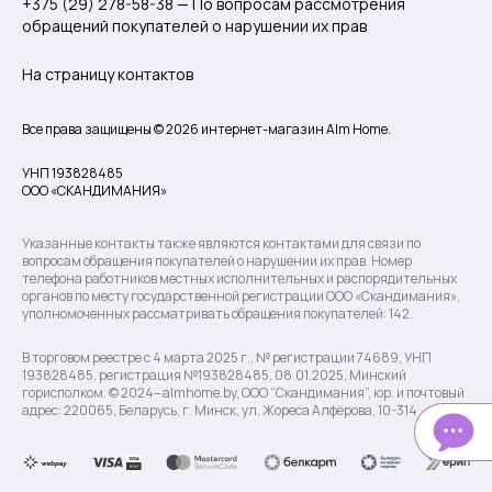
+375 (29) 278-58-38 — По вопросам рассмотрения
обращений покупателей о нарушении их прав
На страницу контактов
Все права защищены © 2026 интернет-магазин Alm Home.
УНП 193828485
ООО «СКАНДИМАНИЯ»
Указанные контакты также являются контактами для связи по
вопросам обращения покупателей о нарушении их прав. Номер
телефона работников местных исполнительных и распорядительных
органов по месту государственной регистрации ООО «Скандимания»,
уполномоченных рассматривать обращения покупателей: 142.
В торговом реестре с 4 марта 2025 г., № регистрации 74689, УНП
193828485, регистрация №193828485, 08.01.2025, Минский
горисполком. © 2024– almhome.by, ООО “Скандимания”, юр. и почтовый
адрес: 220065, Беларусь, г. Минск, ул. Жореса Алфёрова, 10-314