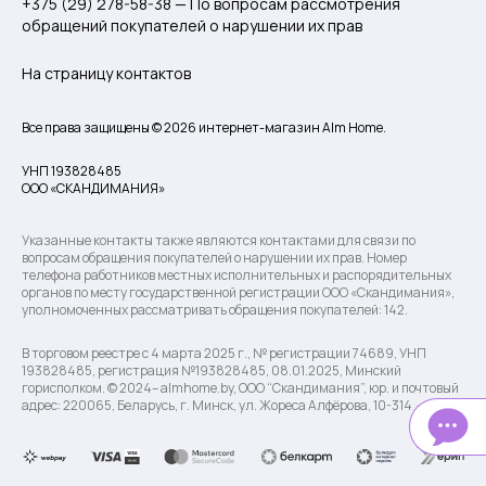
+375 (29) 278-58-38 — По вопросам рассмотрения
обращений покупателей о нарушении их прав
На страницу контактов
Все права защищены © 2026 интернет-магазин Alm Home.
УНП 193828485
ООО «СКАНДИМАНИЯ»
Указанные контакты также являются контактами для связи по
вопросам обращения покупателей о нарушении их прав. Номер
телефона работников местных исполнительных и распорядительных
органов по месту государственной регистрации ООО «Скандимания»,
уполномоченных рассматривать обращения покупателей: 142.
В торговом реестре с 4 марта 2025 г., № регистрации 74689, УНП
193828485, регистрация №193828485, 08.01.2025, Минский
горисполком. © 2024– almhome.by, ООО “Скандимания”, юр. и почтовый
адрес: 220065, Беларусь, г. Минск, ул. Жореса Алфёрова, 10-314