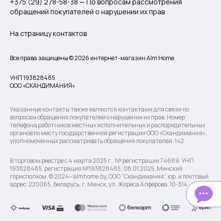
+375 (29) 278-58-38 — По вопросам рассмотрения
обращений покупателей о нарушении их прав
На страницу контактов
Все права защищены © 2026 интернет-магазин Alm Home.
УНП 193828485
ООО «СКАНДИМАНИЯ»
Указанные контакты также являются контактами для связи по
вопросам обращения покупателей о нарушении их прав. Номер
телефона работников местных исполнительных и распорядительных
органов по месту государственной регистрации ООО «Скандимания»,
уполномоченных рассматривать обращения покупателей: 142.
В торговом реестре с 4 марта 2025 г., № регистрации 74689, УНП
193828485, регистрация №193828485, 08.01.2025, Минский
горисполком. © 2024– almhome.by, ООО “Скандимания”, юр. и почтовый
адрес: 220065, Беларусь, г. Минск, ул. Жореса Алфёрова, 10-314