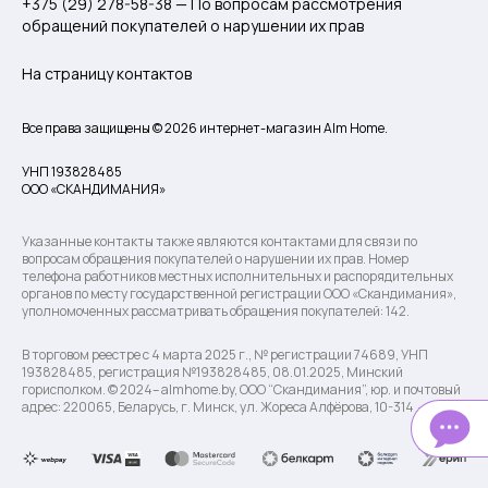
+375 (29) 278-58-38 — По вопросам рассмотрения
обращений покупателей о нарушении их прав
На страницу контактов
Все права защищены © 2026 интернет-магазин Alm Home.
УНП 193828485
ООО «СКАНДИМАНИЯ»
Указанные контакты также являются контактами для связи по
вопросам обращения покупателей о нарушении их прав. Номер
телефона работников местных исполнительных и распорядительных
органов по месту государственной регистрации ООО «Скандимания»,
уполномоченных рассматривать обращения покупателей: 142.
В торговом реестре с 4 марта 2025 г., № регистрации 74689, УНП
193828485, регистрация №193828485, 08.01.2025, Минский
горисполком. © 2024– almhome.by, ООО “Скандимания”, юр. и почтовый
адрес: 220065, Беларусь, г. Минск, ул. Жореса Алфёрова, 10-314