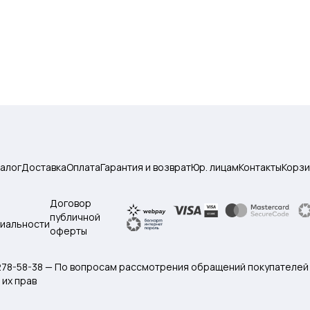
талог
Доставка
Оплата
Гарантия и возврат
Юр. лицам
Контакты
Корзи
Договор
публичной
иальности
оферты
 278-58-38 — По вопросам рассмотрения обращений покупателей
их прав