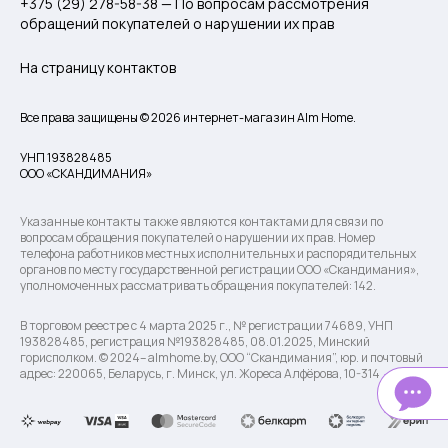
+375 (29) 278-58-38 — По вопросам рассмотрения
обращений покупателей о нарушении их прав
На страницу контактов
Все права защищены © 2026 интернет-магазин Alm Home.
УНП 193828485
ООО «СКАНДИМАНИЯ»
Указанные контакты также являются контактами для связи по
вопросам обращения покупателей о нарушении их прав. Номер
телефона работников местных исполнительных и распорядительных
органов по месту государственной регистрации ООО «Скандимания»,
уполномоченных рассматривать обращения покупателей: 142.
В торговом реестре с 4 марта 2025 г., № регистрации 74689, УНП
193828485, регистрация №193828485, 08.01.2025, Минский
горисполком. © 2024– almhome.by, ООО “Скандимания”, юр. и почтовый
адрес: 220065, Беларусь, г. Минск, ул. Жореса Алфёрова, 10-314