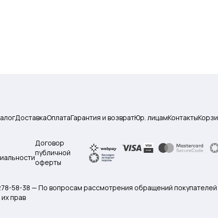
талог
Доставка
Оплата
Гарантия и возврат
Юр. лицам
Контакты
Корзи
Договор
публичной
иальности
оферты
 278-58-38 — По вопросам рассмотрения обращений покупателей
их прав