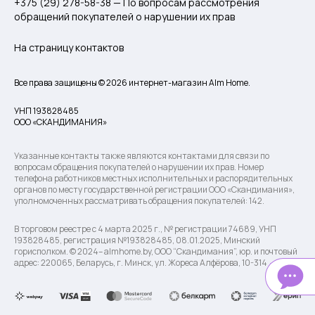
+375 (29) 278-58-38 — По вопросам рассмотрения
обращений покупателей о нарушении их прав
На страницу контактов
Все права защищены © 2026 интернет-магазин Alm Home.
УНП 193828485
ООО «СКАНДИМАНИЯ»
Указанные контакты также являются контактами для связи по
вопросам обращения покупателей о нарушении их прав. Номер
телефона работников местных исполнительных и распорядительных
органов по месту государственной регистрации ООО «Скандимания»,
уполномоченных рассматривать обращения покупателей: 142.
В торговом реестре с 4 марта 2025 г., № регистрации 74689, УНП
193828485, регистрация №193828485, 08.01.2025, Минский
горисполком. © 2024– almhome.by, ООО “Скандимания”, юр. и почтовый
адрес: 220065, Беларусь, г. Минск, ул. Жореса Алфёрова, 10-314