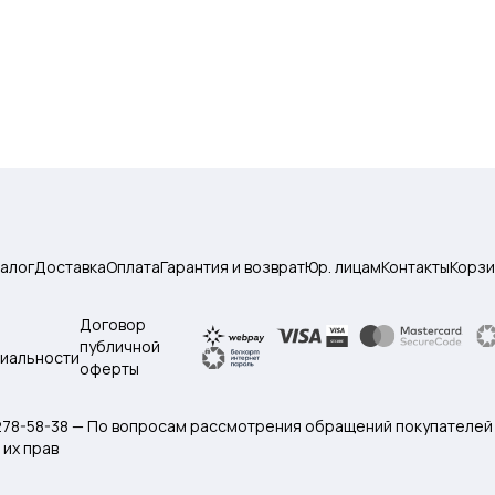
талог
Доставка
Оплата
Гарантия и возврат
Юр. лицам
Контакты
Корзи
Договор
публичной
иальности
оферты
 278-58-38 — По вопросам рассмотрения обращений покупателей
их прав