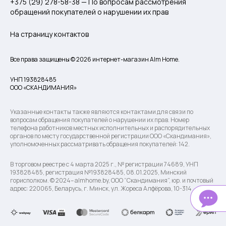
+375 (29) 278-58-38 — По вопросам рассмотрения
обращений покупателей о нарушении их прав
На страницу контактов
Все права защищены © 2026 интернет-магазин Alm Home.
УНП 193828485
ООО «СКАНДИМАНИЯ»
Указанные контакты также являются контактами для связи по
вопросам обращения покупателей о нарушении их прав. Номер
телефона работников местных исполнительных и распорядительных
органов по месту государственной регистрации ООО «Скандимания»,
уполномоченных рассматривать обращения покупателей: 142.
В торговом реестре с 4 марта 2025 г., № регистрации 74689, УНП
193828485, регистрация №193828485, 08.01.2025, Минский
горисполком. © 2024– almhome.by, ООО “Скандимания”, юр. и почтовый
адрес: 220065, Беларусь, г. Минск, ул. Жореса Алфёрова, 10-314