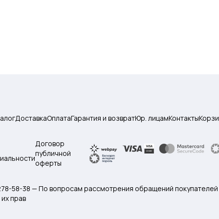
талог
Доставка
Оплата
Гарантия и возврат
Юр. лицам
Контакты
Корзи
Договор
публичной
иальности
оферты
 278-58-38 — По вопросам рассмотрения обращений покупателей
их прав