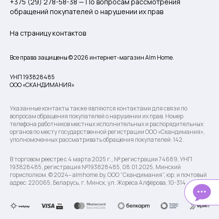
+375 (29) 278-58-38 — По вопросам рассмотрения
обращений покупателей о нарушении их прав
На страницу контактов
Все права защищены © 2026 интернет-магазин Alm Home.
УНП 193828485
ООО «СКАНДИМАНИЯ»
Указанные контакты также являются контактами для связи по
вопросам обращения покупателей о нарушении их прав. Номер
телефона работников местных исполнительных и распорядительных
органов по месту государственной регистрации ООО «Скандимания»,
уполномоченных рассматривать обращения покупателей: 142.
В торговом реестре с 4 марта 2025 г., № регистрации 74689, УНП
193828485, регистрация №193828485, 08.01.2025, Минский
горисполком. © 2024– almhome.by, ООО “Скандимания”, юр. и почтовый
адрес: 220065, Беларусь, г. Минск, ул. Жореса Алфёрова, 10-314