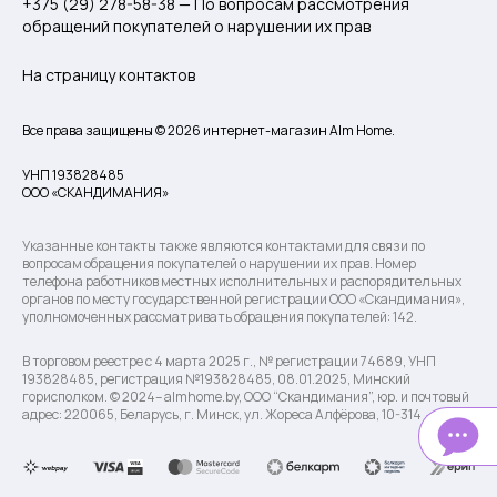
+375 (29) 278-58-38 — По вопросам рассмотрения
обращений покупателей о нарушении их прав
На страницу контактов
Все права защищены © 2026 интернет-магазин Alm Home.
УНП 193828485
ООО «СКАНДИМАНИЯ»
Указанные контакты также являются контактами для связи по
вопросам обращения покупателей о нарушении их прав. Номер
телефона работников местных исполнительных и распорядительных
органов по месту государственной регистрации ООО «Скандимания»,
уполномоченных рассматривать обращения покупателей: 142.
В торговом реестре с 4 марта 2025 г., № регистрации 74689, УНП
193828485, регистрация №193828485, 08.01.2025, Минский
горисполком. © 2024– almhome.by, ООО “Скандимания”, юр. и почтовый
адрес: 220065, Беларусь, г. Минск, ул. Жореса Алфёрова, 10-314