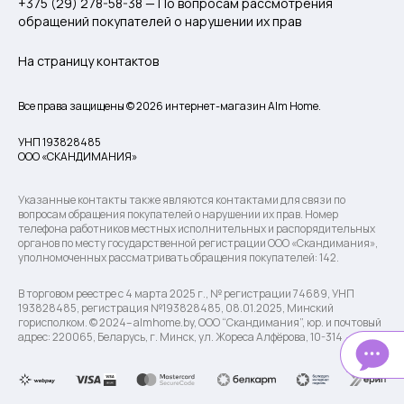
+375 (29) 278-58-38 — По вопросам рассмотрения
обращений покупателей о нарушении их прав
На страницу контактов
Все права защищены © 2026 интернет-магазин Alm Home.
УНП 193828485
ООО «СКАНДИМАНИЯ»
Указанные контакты также являются контактами для связи по
вопросам обращения покупателей о нарушении их прав. Номер
телефона работников местных исполнительных и распорядительных
органов по месту государственной регистрации ООО «Скандимания»,
уполномоченных рассматривать обращения покупателей: 142.
В торговом реестре с 4 марта 2025 г., № регистрации 74689, УНП
193828485, регистрация №193828485, 08.01.2025, Минский
горисполком. © 2024– almhome.by, ООО “Скандимания”, юр. и почтовый
адрес: 220065, Беларусь, г. Минск, ул. Жореса Алфёрова, 10-314