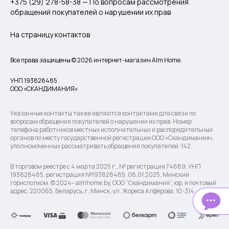
+375 (29) 278-58-38 — По вопросам рассмотрения
обращений покупателей о нарушении их прав
На страницу контактов
Все права защищены © 2026 интернет-магазин Alm Home.
УНП 193828485
ООО «СКАНДИМАНИЯ»
Указанные контакты также являются контактами для связи по
вопросам обращения покупателей о нарушении их прав. Номер
телефона работников местных исполнительных и распорядительных
органов по месту государственной регистрации ООО «Скандимания»,
уполномоченных рассматривать обращения покупателей: 142.
В торговом реестре с 4 марта 2025 г., № регистрации 74689, УНП
193828485, регистрация №193828485, 08.01.2025, Минский
горисполком. © 2024– almhome.by, ООО “Скандимания”, юр. и почтовый
адрес: 220065, Беларусь, г. Минск, ул. Жореса Алфёрова, 10-314