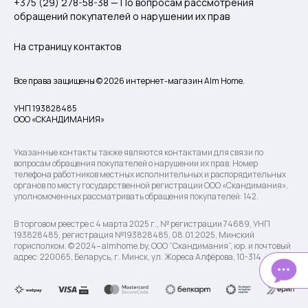
+375 (29) 278-58-38 — По вопросам рассмотрения
обращений покупателей о нарушении их прав
На страницу контактов
Все права защищены © 2026 интернет-магазин Alm Home.
УНП 193828485
ООО «СКАНДИМАНИЯ»
Указанные контакты также являются контактами для связи по
вопросам обращения покупателей о нарушении их прав. Номер
телефона работников местных исполнительных и распорядительных
органов по месту государственной регистрации ООО «Скандимания»,
уполномоченных рассматривать обращения покупателей: 142.
В торговом реестре с 4 марта 2025 г., № регистрации 74689, УНП
193828485, регистрация №193828485, 08.01.2025, Минский
горисполком. © 2024– almhome.by, ООО “Скандимания”, юр. и почтовый
адрес: 220065, Беларусь, г. Минск, ул. Жореса Алфёрова, 10-314