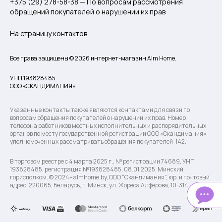
+375 (29) 278-58-38 — По вопросам рассмотрения
обращений покупателей о нарушении их прав
На страницу контактов
Все права защищены © 2026 интернет-магазин Alm Home.
УНП 193828485
ООО «СКАНДИМАНИЯ»
Указанные контакты также являются контактами для связи по
вопросам обращения покупателей о нарушении их прав. Номер
телефона работников местных исполнительных и распорядительных
органов по месту государственной регистрации ООО «Скандимания»,
уполномоченных рассматривать обращения покупателей: 142.
В торговом реестре с 4 марта 2025 г., № регистрации 74689, УНП
193828485, регистрация №193828485, 08.01.2025, Минский
горисполком. © 2024– almhome.by, ООО “Скандимания”, юр. и почтовый
адрес: 220065, Беларусь, г. Минск, ул. Жореса Алфёрова, 10-314