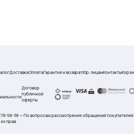
талог
Доставка
Оплата
Гарантия и возврат
Юр. лицам
Контакты
Корзи
Договор
публичной
иальности
оферты
 278-58-38 — По вопросам рассмотрения обращений покупателей
их прав