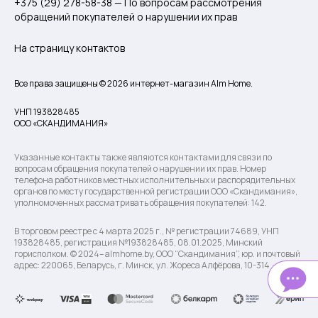
+375 (29) 278-58-38 — По вопросам рассмотрения
обращений покупателей о нарушении их прав
На страницу контактов
Все права защищены © 2026 интернет-магазин Alm Home.
УНП 193828485
ООО «СКАНДИМАНИЯ»
Указанные контакты также являются контактами для связи по
вопросам обращения покупателей о нарушении их прав. Номер
телефона работников местных исполнительных и распорядительных
органов по месту государственной регистрации ООО «Скандимания»,
уполномоченных рассматривать обращения покупателей: 142.
В торговом реестре с 4 марта 2025 г., № регистрации 74689, УНП
193828485, регистрация №193828485, 08.01.2025, Минский
горисполком. © 2024– almhome.by, ООО “Скандимания”, юр. и почтовый
адрес: 220065, Беларусь, г. Минск, ул. Жореса Алфёрова, 10-314